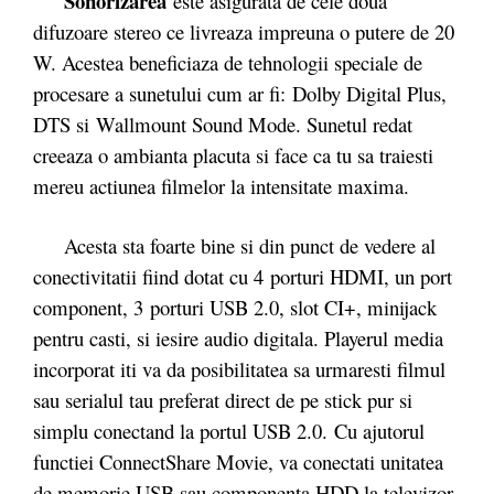
Sonorizarea
este asigurata de cele doua
difuzoare stereo ce livreaza impreuna o putere de 20
W. Acestea beneficiaza de tehnologii speciale de
procesare a sunetului cum ar fi: Dolby Digital Plus,
DTS si Wallmount Sound Mode. Sunetul redat
creeaza o ambianta placuta si face ca tu sa traiesti
mereu actiunea filmelor la intensitate maxima.
Acesta sta foarte bine si din punct de vedere al
conectivitatii fiind dotat cu 4 porturi HDMI, un port
component, 3 porturi USB 2.0, slot CI+, minijack
pentru casti, si iesire audio digitala. Playerul media
incorporat iti va da posibilitatea sa urmaresti filmul
sau serialul tau preferat direct de pe stick pur si
simplu conectand la portul USB 2.0. Cu ajutorul
functiei ConnectShare Movie, va conectati unitatea
de memorie USB sau componenta HDD la televizor