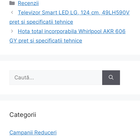
Categorii
Recenzii
Navigare
Televizor Smart LED LG, 124 cm, 49LH590V
în
pret si specificatii tehnice
articole
Hota total incorporabila Whirlpool AKR 606
GY pret si specificatii tehnice
Caută
după:
Categorii
Campanii Reduceri