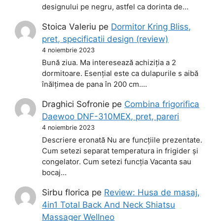
designului pe negru, astfel ca dorinta de…
Stoica Valeriu
pe
Dormitor Kring Bliss,
pret, specificatii design (review)
4 noiembrie 2023
Bună ziua. Ma interesează achiziția a 2
dormitoare. Esențial este ca dulapurile s aibă
înălțimea de pana în 200 cm.…
Draghici Sofronie
pe
Combina frigorifica
Daewoo DNF-310MEX, pret, pareri
4 noiembrie 2023
Descriere eronată Nu are funcțiile prezentate.
Cum setezi separat temperatura in frigider și
congelator. Cum setezi funcția Vacanta sau
bocaj…
Sirbu florica
pe
Review: Husa de masaj,
4in1 Total Back And Neck Shiatsu
Massager Wellneo