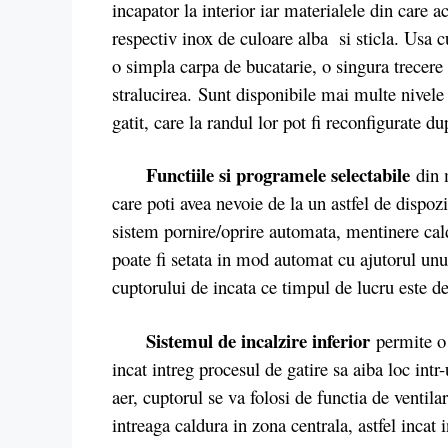
incapator la interior iar materialele din care a
respectiv inox de culoare alba si sticla. Usa 
o simpla carpa de bucatarie, o singura trecere f
stralucirea.
Sunt disponibile mai multe nivel
gatit, care la randul lor pot fi reconfigurate d
Functiile si programele selectabile
din m
care poti avea nevoie de la un astfel de dispoz
sistem pornire/oprire automata, mentinere cald
poate fi setata in mod automat cu ajutorul unu
cuptorului de incata ce timpul de lucru este de
Sistemul de incalzire inferior
permite o 
incat intreg procesul de gatire sa aiba loc int
aer, cuptorul se va folosi de functia de ventila
intreaga caldura in zona centrala, astfel incat 