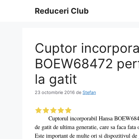
Sari
Reduceri Club
la
conținut
Cuptor incorpora
BOEW68472 perf
la gatit
23 octombrie 2016
de
Stefan
Cuptorul incorporabil Hansa BOEW68472 este
de gatit de ultima generatie, care sa faca fata o
Este important de multe ori si dispozitivul de