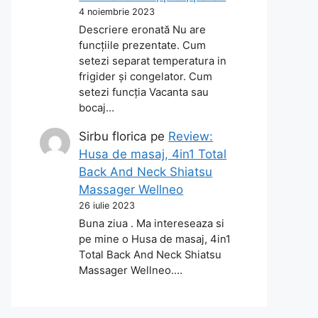
4 noiembrie 2023
Descriere eronată Nu are
funcțiile prezentate. Cum
setezi separat temperatura in
frigider și congelator. Cum
setezi funcția Vacanta sau
bocaj…
Sirbu florica
pe
Review:
Husa de masaj, 4in1 Total
Back And Neck Shiatsu
Massager Wellneo
26 iulie 2023
Buna ziua . Ma intereseaza si
pe mine o Husa de masaj, 4in1
Total Back And Neck Shiatsu
Massager Wellneo.…