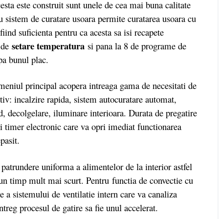
cesta este construit sunt unele de cea mai buna calitate
cu sistem de curatare usoara permite curatarea usoara cu
iind suficienta pentru ca acesta sa isi recapete
setare temperatura
e de
si pana la 8 de programe de
upa bunul plac.
eniul principal acopera intreaga gama de necesitati de
itiv: incalzire rapida, sistem autocuratare automat,
, decolgelare, iluminare interioara. Durata de pregatire
i timer electronic care va opri imediat functionarea
pasit.
patrundere uniforma a alimentelor de la interior astfel
r-un timp mult mai scurt. Pentru functia de convectie cu
re a sistemului de ventilatie intern care va canaliza
intreg procesul de gatire sa fie unul accelerat.