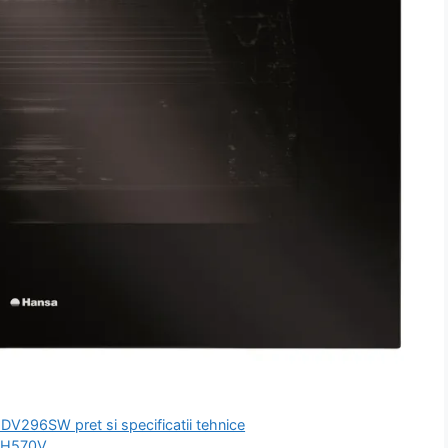
DV296SW pret si specificatii tehnice
3LH570V