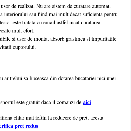
usor de realizat. Nu are sistem de curatare automat,
a interiorului sau fiind mai mult decat suficienta pentru
erior este tratata cu email astfel incat curatarea
esite mult efort.
cuibile si usor de montat absorb grasimea si impuritatile
itatii cuptorului.
r trebui sa lipseasca din dotarea bucatariei nici unei
aici
portul este gratuit daca il comanzi de
iona chiar mai ieftin la reducere de pret, acesta
erifica pret redus