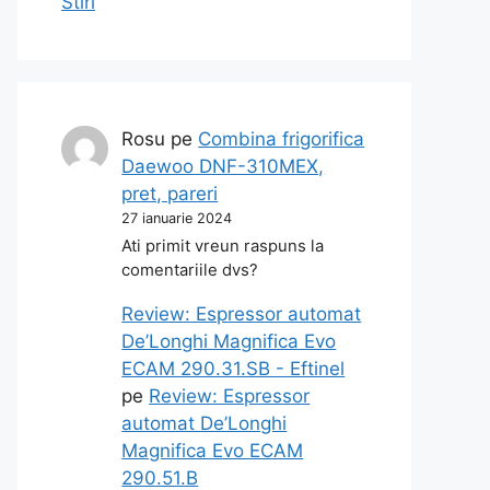
Stiri
Rosu
pe
Combina frigorifica
Daewoo DNF-310MEX,
pret, pareri
27 ianuarie 2024
Ati primit vreun raspuns la
comentariile dvs?
Review: Espressor automat
De’Longhi Magnifica Evo
ECAM 290.31.SB - Eftinel
pe
Review: Espressor
automat De’Longhi
Magnifica Evo ECAM
290.51.B