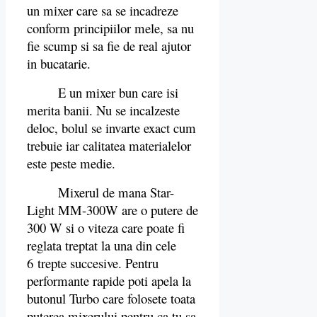
un mixer care sa se incadreze
conform principiilor mele, sa nu
fie scump si sa fie de real ajutor
in bucatarie.
E un mixer bun care isi
merita banii. Nu se incalzeste
deloc, bolul se invarte exact cum
trebuie iar calitatea materialelor
este peste medie.
Mixerul de mana Star-
Light MM-300W are o putere de
300 W si o viteza care poate fi
reglata treptat la una din cele
6 trepte succesive. Pentru
performante rapide poti apela la
butonul Turbo care folosete toata
puterea mixerului pentru ca tu sa