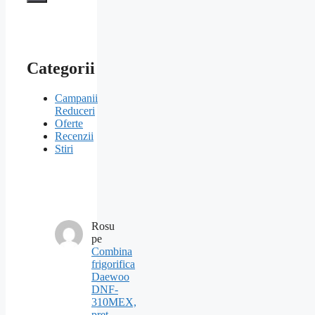
Categorii
Campanii
Reduceri
Oferte
Recenzii
Stiri
Rosu
pe
Combina
frigorifica
Daewoo
DNF-
310MEX,
pret,