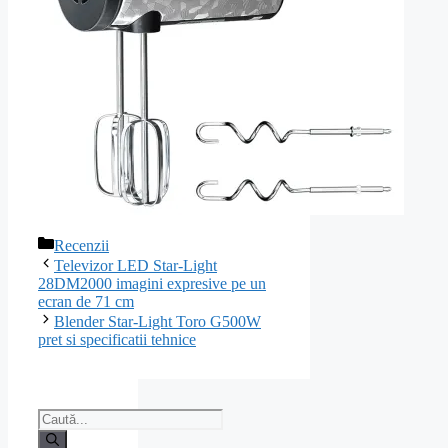
Categorii
Recenzii
Navigare
Televizor LED Star-Light
în
28DM2000 imagini expresive pe un
articole
ecran de 71 cm
Blender Star-Light Toro G500W
pret si specificatii tehnice
Caută
după: