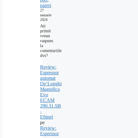
pareri
27
ianuarie
2024
Ati
primit
vreun
raspuns
la
comentariile
dvs?
Review:
Espressor
automat
De’Longhi
Magnifica
Evo
ECAM
290.31.SB
-
Eftinel
pe
Review:
Espressor