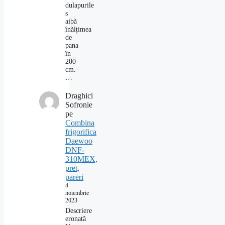
dulapurile
s
aibă
înălțimea
de
pana
în
200
cm.
…
Draghici
Sofronie
pe
Combina
frigorifica
Daewoo
DNF-
310MEX,
pret,
pareri
4
noiembrie
2023
Descriere
eronată