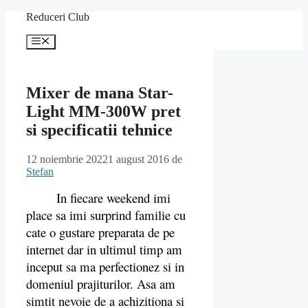
Sari
Reduceri Club
la
conținut
Meniu
Mixer de mana Star-
Light MM-300W pret
si specificatii tehnice
12 noiembrie 2022
1 august 2016
de
Stefan
In fiecare weekend imi
place sa imi surprind familie cu
cate o gustare preparata de pe
internet dar in ultimul timp am
inceput sa ma perfectionez si in
domeniul prajiturilor. Asa am
simtit nevoie de a achizitiona si