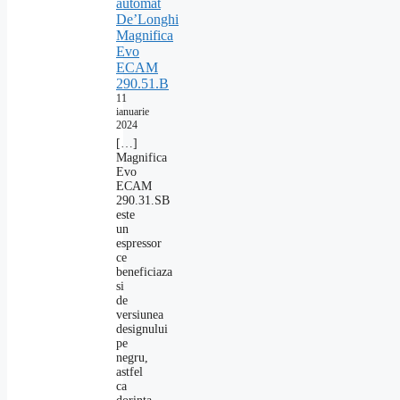
automat
De’Longhi
Magnifica
Evo
ECAM
290.51.B
11
ianuarie
2024
[…]
Magnifica
Evo
ECAM
290.31.SB
este
un
espressor
ce
beneficiaza
si
de
versiunea
designului
pe
negru,
astfel
ca