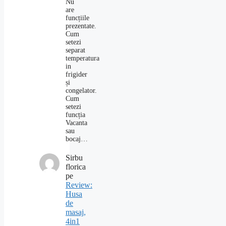
Nu
are
funcțiile
prezentate.
Cum
setezi
separat
temperatura
in
frigider
și
congelator.
Cum
setezi
funcția
Vacanta
sau
bocaj…
Sirbu
florica
pe
Review:
Husa
de
masaj,
4in1