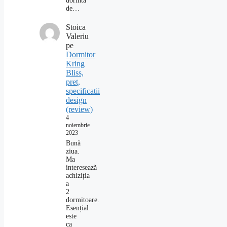
dorinta
de…
Stoica
Valeriu
pe
Dormitor
Kring
Bliss,
pret,
specificatii
design
(review)
4
noiembrie
2023
Bună
ziua.
Ma
interesează
achiziția
a
2
dormitoare.
Esențial
este
ca