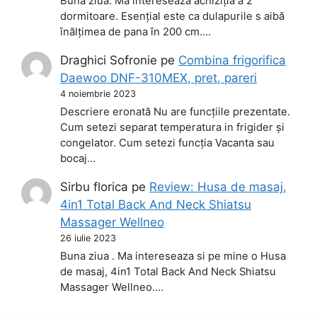
Bună ziua. Ma interesează achiziția a 2
dormitoare. Esențial este ca dulapurile s aibă
înălțimea de pana în 200 cm.…
Draghici Sofronie
pe
Combina frigorifica
Daewoo DNF-310MEX, pret, pareri
4 noiembrie 2023
Descriere eronată Nu are funcțiile prezentate.
Cum setezi separat temperatura in frigider și
congelator. Cum setezi funcția Vacanta sau
bocaj…
Sirbu florica
pe
Review: Husa de masaj,
4in1 Total Back And Neck Shiatsu
Massager Wellneo
26 iulie 2023
Buna ziua . Ma intereseaza si pe mine o Husa
de masaj, 4in1 Total Back And Neck Shiatsu
Massager Wellneo.…