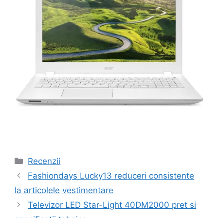
Categorii
Recenzii
Navigare
Fashiondays Lucky13 reduceri consistente
în
la articolele vestimentare
articole
Televizor LED Star-Light 40DM2000 pret si