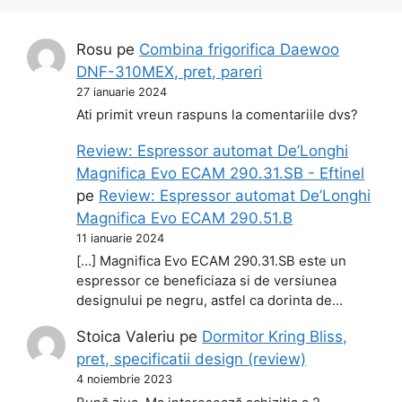
Rosu
pe
Combina frigorifica Daewoo
DNF-310MEX, pret, pareri
27 ianuarie 2024
Ati primit vreun raspuns la comentariile dvs?
Review: Espressor automat De’Longhi
Magnifica Evo ECAM 290.31.SB - Eftinel
pe
Review: Espressor automat De’Longhi
Magnifica Evo ECAM 290.51.B
11 ianuarie 2024
[…] Magnifica Evo ECAM 290.31.SB este un
espressor ce beneficiaza si de versiunea
designului pe negru, astfel ca dorinta de…
Stoica Valeriu
pe
Dormitor Kring Bliss,
pret, specificatii design (review)
4 noiembrie 2023