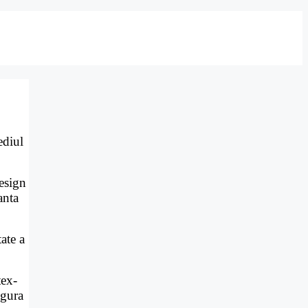
diul
esign
anta
ate a
tex-
igura