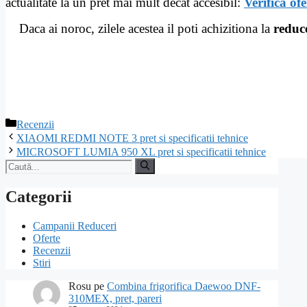
actualitate la un pret mai mult decat accesibil:
Verifica ofe
Daca ai noroc, zilele acestea il poti achizitiona la
reduc
Categorii
Recenzii
Navigare
XIAOMI REDMI NOTE 3 pret si specificatii tehnice
în
MICROSOFT LUMIA 950 XL pret si specificatii tehnice
articole
Caută
după:
Categorii
Campanii Reduceri
Oferte
Recenzii
Stiri
Rosu
pe
Combina frigorifica Daewoo DNF-
310MEX, pret, pareri