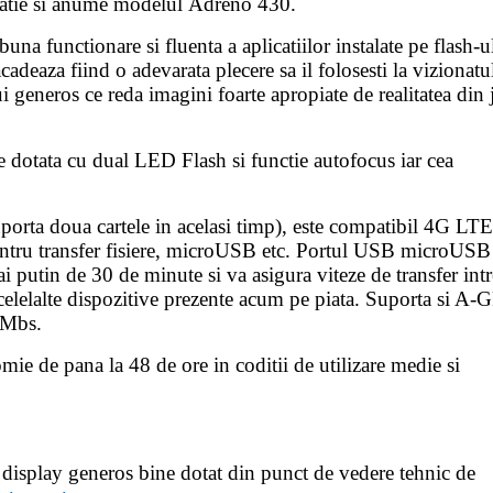
neratie si anume modelul Adreno 430.
nctionare si fluenta a aplicatiilor instalate pe flash-u
adeaza fiind o adevarata plecere sa il folosesti la vizionatu
ui generos ce reda imagini foarte apropiate de realitatea din 
dotata cu dual LED Flash si functie autofocus iar cea
uporta doua cartele in acelasi timp), este compatibil 4G LTE
 pentru transfer fisiere, microUSB etc. Portul USB microUSB
 putin de 30 de minute si va asigura viteze de transfer intr
celelalte dispozitive prezente acum pe piata. Suporta si A-
 Mbs.
 de pana la 48 de ore in coditii de utilizare medie si
display generos bine dotat din punct de vedere tehnic de