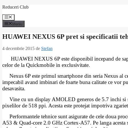
Sari
Reduceri Club
la
conținut
Meniu
Meniu
HUAWEI NEXUS 6P pret si specificatii te
4 decembrie 2015
de
Stefan
HUAWEI NEXUS 6P este disponibil incepand de saptama
celor de la Quickmobile in exclusivitate.
Nexus 6P este primul smartphone din seria Nexus al ce
impecabil avand imbinari de foarte buna calitate ce vor pu
desavasita.
Vine cu un display AMOLED generos de 5.7 inchi si sup
pixelilor de 518 ppi. Acesta este protejat impotriva zgarie
Performantele tehnice sunt asigurate de cele doua pro
A53 & Quad-core 2.0 GHz Cortex-A57.
Pe langa acesta 