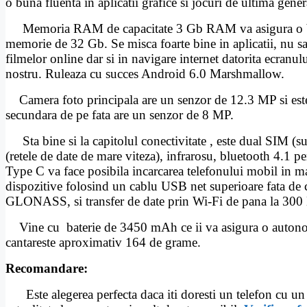
o buna fluenta in aplicatii grafice si jocuri de ultima ge
Memoria RAM de capacitate 3 Gb RAM va asigura o buna fu
memorie de 32 Gb. Se misca foarte bine in aplicatii, nu sac
filmelor online dar si in navigare internet datorita ecranul
nostru. Ruleaza cu succes Android 6.0 Marshmallow.
Camera foto principala are un senzor de 12.3 MP si este 
secundara de pe fata are un senzor de 8 MP.
Sta bine si la capitolul conectivitate , este dual SIM (s
(retele de date de mare viteza), infrarosu, bluetooth 4.1
Type C va face posibila incarcarea telefonului mobil in mai
dispozitive folosind un cablu USB net superioare fata de 
GLONASS, si transfer de date prin Wi-Fi de pana la 300
Vine cu baterie de 3450 mAh ce ii va asigura o autonomie
cantareste aproximativ 164 de grame.
Recomandare:
Este alegerea perfecta daca iti doresti un telefon cu un 