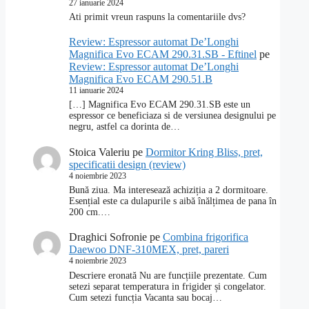
27 ianuarie 2024
Ati primit vreun raspuns la comentariile dvs?
Review: Espressor automat De’Longhi
Magnifica Evo ECAM 290.31.SB - Eftinel
pe
Review: Espressor automat De’Longhi
Magnifica Evo ECAM 290.51.B
11 ianuarie 2024
[…] Magnifica Evo ECAM 290.31.SB este un
espressor ce beneficiaza si de versiunea designului pe
negru, astfel ca dorinta de…
Stoica Valeriu
pe
Dormitor Kring Bliss, pret,
specificatii design (review)
4 noiembrie 2023
Bună ziua. Ma interesează achiziția a 2 dormitoare.
Esențial este ca dulapurile s aibă înălțimea de pana în
200 cm.…
Draghici Sofronie
pe
Combina frigorifica
Daewoo DNF-310MEX, pret, pareri
4 noiembrie 2023
Descriere eronată Nu are funcțiile prezentate. Cum
setezi separat temperatura in frigider și congelator.
Cum setezi funcția Vacanta sau bocaj…