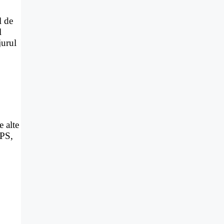
l de
l
jurul
e alte
GPS,