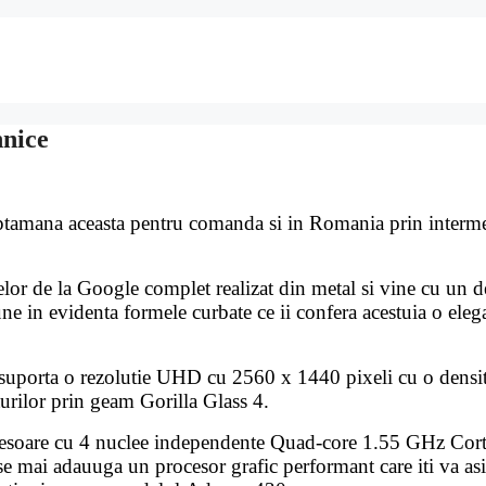
hnice
na aceasta pentru comanda si in Romania prin interme
lor de la Google complet realizat din metal si vine cu un d
ne in evidenta formele curbate ce ii confera acestuia o eleg
orta o rezolutie UHD cu 2560 x 1440 pixeli cu o densit
turilor prin geam Gorilla Glass 4.
cesoare cu 4 nuclee independente Quad-core 1.55 GHz Cor
se mai adauuga un procesor grafic performant care iti va as