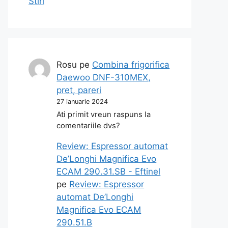
Stiri
Rosu
pe
Combina frigorifica
Daewoo DNF-310MEX,
pret, pareri
27 ianuarie 2024
Ati primit vreun raspuns la
comentariile dvs?
Review: Espressor automat
De’Longhi Magnifica Evo
ECAM 290.31.SB - Eftinel
pe
Review: Espressor
automat De’Longhi
Magnifica Evo ECAM
290.51.B