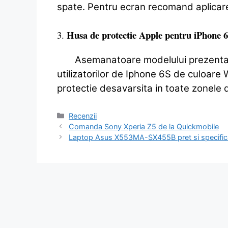
spate. Pentru ecran recomand aplicarea 
Husa de protectie Apple pentru iPhone 
3.
Asemanatoare modelului prezentat m
utilizatorilor de Iphone 6S de culoare
protectie desavarsita in toate zonele d
Categorii
Recenzii
Navigare
Comanda Sony Xperia Z5 de la Quickmobile
în
Laptop Asus X553MA-SX455B pret si specificat
articole