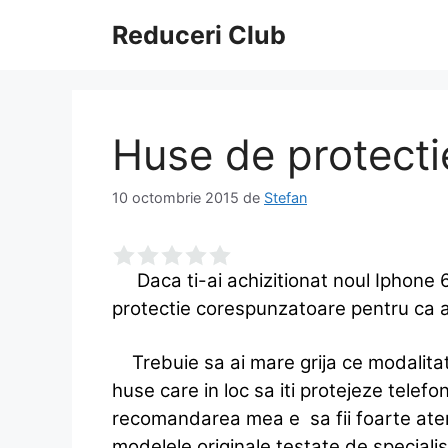
Sari
Reduceri Club
la
conținut
Huse de protecti
10 octombrie 2015
de
Stefan
Daca ti-ai achizitionat noul Iphone 6S
protectie corespunzatoare pentru ca ace
Trebuie sa ai mare grija ce modalitat
huse care in loc sa iti protejeze telefo
recomandarea mea e sa fii foarte atent
modelele originale testate de specialist