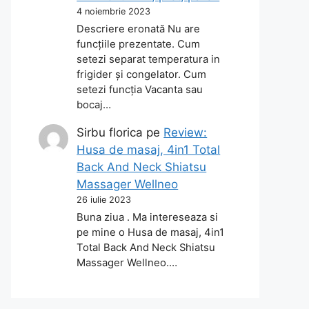
4 noiembrie 2023
Descriere eronată Nu are
funcțiile prezentate. Cum
setezi separat temperatura in
frigider și congelator. Cum
setezi funcția Vacanta sau
bocaj…
Sirbu florica
pe
Review:
Husa de masaj, 4in1 Total
Back And Neck Shiatsu
Massager Wellneo
26 iulie 2023
Buna ziua . Ma intereseaza si
pe mine o Husa de masaj, 4in1
Total Back And Neck Shiatsu
Massager Wellneo.…