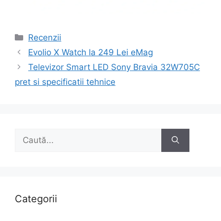
Categorii
Recenzii
Navigare
Evolio X Watch la 249 Lei eMag
în
Televizor Smart LED Sony Bravia 32W705C
articole
pret si specificatii tehnice
Caută
după:
Categorii