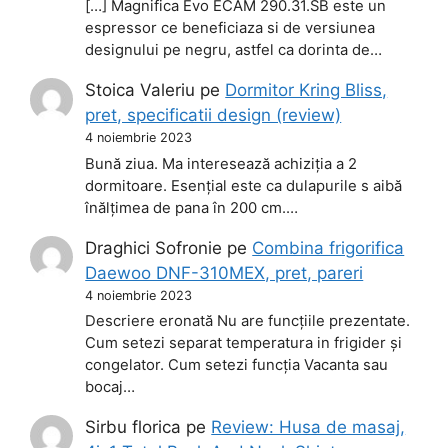
[…] Magnifica Evo ECAM 290.31.SB este un
espressor ce beneficiaza si de versiunea
designului pe negru, astfel ca dorinta de…
Stoica Valeriu
pe
Dormitor Kring Bliss,
pret, specificatii design (review)
4 noiembrie 2023
Bună ziua. Ma interesează achiziția a 2
dormitoare. Esențial este ca dulapurile s aibă
înălțimea de pana în 200 cm.…
Draghici Sofronie
pe
Combina frigorifica
Daewoo DNF-310MEX, pret, pareri
4 noiembrie 2023
Descriere eronată Nu are funcțiile prezentate.
Cum setezi separat temperatura in frigider și
congelator. Cum setezi funcția Vacanta sau
bocaj…
Sirbu florica
pe
Review: Husa de masaj,