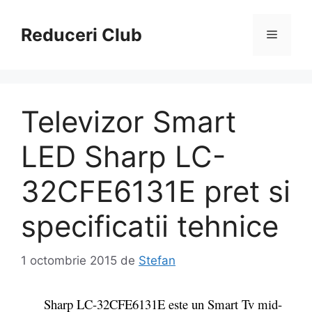
Sari
la
Reduceri Club
Meniu
conținut
Televizor Smart
LED Sharp LC-
32CFE6131E pret si
specificatii tehnice
1 octombrie 2015
de
Stefan
Sharp LC-32CFE6131E este un Smart Tv mid-