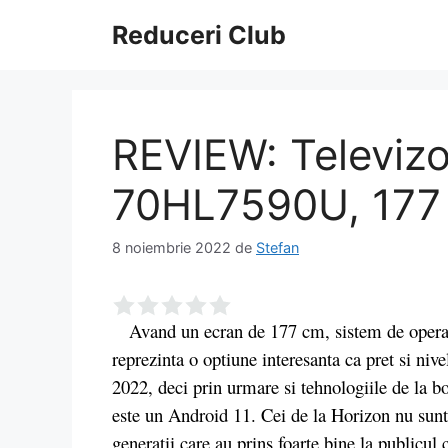
Sari
Reduceri Club
la
conținut
REVIEW: Televizo
70HL7590U, 177 
8 noiembrie 2022
de
Stefan
Avand un ecran de 177 cm, sistem de opera
reprezinta o optiune interesanta ca pret si nive
2022, deci prin urmare si tehnologiile de la b
este un Android 11. Cei de la Horizon nu sunt l
generatii care au prins foarte bine la publicul