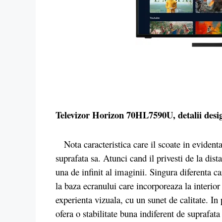
Televizor Horizon 70HL7590U, detalii desi
Nota caracteristica care il scoate in evident
suprafata sa. Atunci cand il privesti de la dist
una de infinit al imaginii. Singura diferenta c
la baza ecranului care incorporeaza la interio
experienta vizuala, cu un sunet de calitate. In
ofera o stabilitate buna indiferent de suprafat