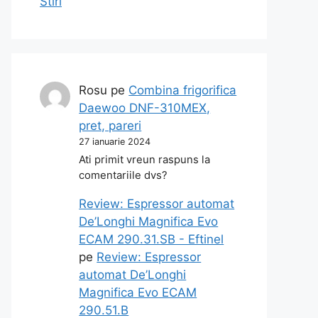
Stiri
Rosu
pe
Combina frigorifica
Daewoo DNF-310MEX,
pret, pareri
27 ianuarie 2024
Ati primit vreun raspuns la
comentariile dvs?
Review: Espressor automat
De’Longhi Magnifica Evo
ECAM 290.31.SB - Eftinel
pe
Review: Espressor
automat De’Longhi
Magnifica Evo ECAM
290.51.B