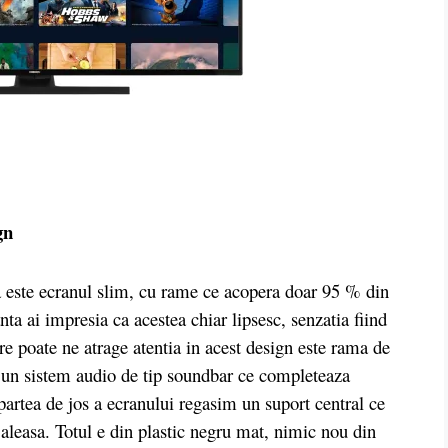
gn
a este ecranul slim, cu rame ce acopera doar 95 % din
anta ai impresia ca acestea chiar lipsesc, senzatia fiind
are poate ne atrage atentia in acest design este rama de
r un sistem audio de tip soundbar ce completeaza
 partea de jos a ecranului regasim un suport central ce
a aleasa. Totul e din plastic negru mat, nimic nou din