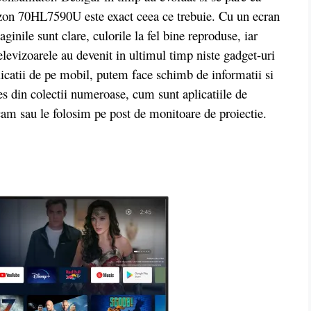
izon 70HL7590U este exact ceea ce trebuie. Cu un ecran
inile sunt clare, culorile la fel bine reproduse, iar
Televizoarele au devenit in ultimul timp niste gadget-uri
icatii de pe mobil, putem face schimb de informatii si
es din colectii numeroase, cum sunt aplicatiile de
ucam sau le folosim pe post de monitoare de proiectie.