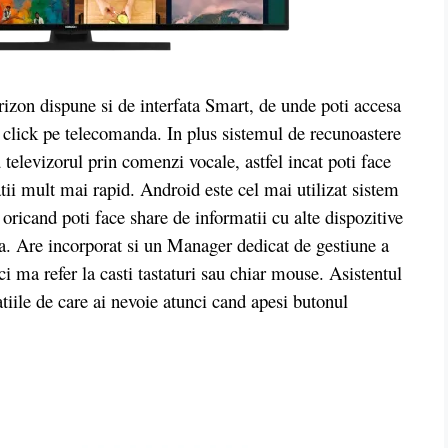
izon dispune si de interfata Smart, de unde poti accesa
u click pe telecomanda. In plus sistemul de recunoastere
u televizorul prin comenzi vocale, astfel incat poti face
atii mult mai rapid. Android este cel mai utilizat sistem
 oricand poti face share de informatii cu alte dispozitive
uia. Are incorporat si un Manager dedicat de gestiune a
ci ma refer la casti tastaturi sau chiar mouse. Asistentul
atiile de care ai nevoie atunci cand apesi butonul