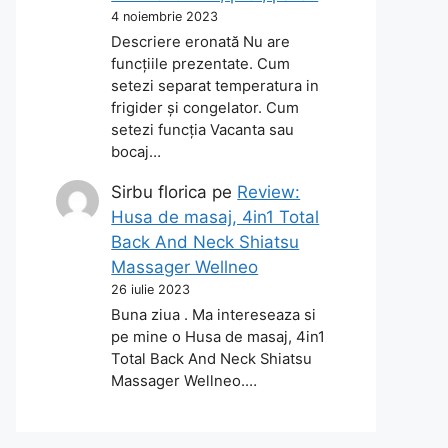
4 noiembrie 2023
Descriere eronată Nu are
funcțiile prezentate. Cum
setezi separat temperatura in
frigider și congelator. Cum
setezi funcția Vacanta sau
bocaj…
Sirbu florica
pe
Review:
Husa de masaj, 4in1 Total
Back And Neck Shiatsu
Massager Wellneo
26 iulie 2023
Buna ziua . Ma intereseaza si
pe mine o Husa de masaj, 4in1
Total Back And Neck Shiatsu
Massager Wellneo.…