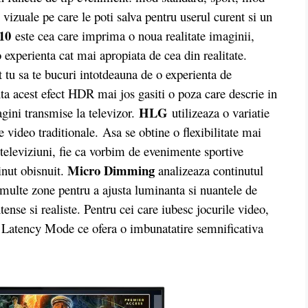
vizuale pe care le poti salva pentru userul curent si un
10
este cea care imprima o noua realitate imaginii,
o experienta cat mai apropiata de cea din realitate.
t tu sa te bucuri intotdeauna de o experienta de
ta acest efect HDR mai jos gasiti o poza care descrie in
HLG
agini transmise la televizor.
utilizeaza o variatie
 video traditionale. Asa se obtine o flexibilitate mai
televiziuni, fie ca vorbim de evenimente sportive
Micro Dimming
inut obisnuit.
analizeaza continutul
i multe zone pentru a ajusta luminanta si nuantele de
nse si realiste. Pentru cei care iubesc jocurile video,
Latency Mode ce ofera o imbunatatire semnificativa