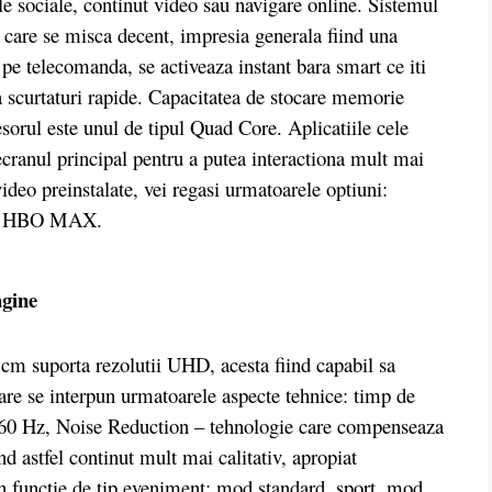
ele sociale, continut video sau navigare online. Sistemul
 care se misca decent, impresia generala fiind una
pe telecomanda, se activeaza instant bara smart ce iti
 ca scurtaturi rapide. Capacitatea de stocare memorie
esorul este unul de tipul Quad Core. Aplicatiile cele
e ecranul principal pentru a putea interactiona mult mai
video preinstalate, vei regasi urmatoarele optiuni:
 si HBO MAX.
agine
cm suporta rezolutii UHD, acesta fiind capabil sa
care se interpun urmatoarele aspecte tehnice: timp de
de 60 Hz, Noise Reduction – tehnologie care compenseaza
 astfel continut mult mai calitativ, apropiat
 functie de tip eveniment: mod standard, sport, mod