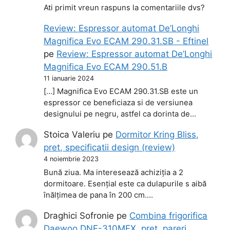
Ati primit vreun raspuns la comentariile dvs?
Review: Espressor automat De’Longhi
Magnifica Evo ECAM 290.31.SB - Eftinel
pe
Review: Espressor automat De’Longhi
Magnifica Evo ECAM 290.51.B
11 ianuarie 2024
[…] Magnifica Evo ECAM 290.31.SB este un
espressor ce beneficiaza si de versiunea
designului pe negru, astfel ca dorinta de…
Stoica Valeriu
pe
Dormitor Kring Bliss,
pret, specificatii design (review)
4 noiembrie 2023
Bună ziua. Ma interesează achiziția a 2
dormitoare. Esențial este ca dulapurile s aibă
înălțimea de pana în 200 cm.…
Draghici Sofronie
pe
Combina frigorifica
Daewoo DNF-310MEX, pret, pareri