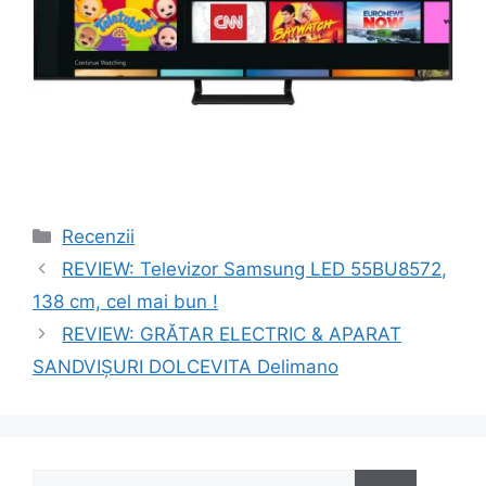
Categorii
Recenzii
Navigare
REVIEW: Televizor Samsung LED 55BU8572,
în
138 cm, cel mai bun !
articole
REVIEW: GRĂTAR ELECTRIC & APARAT
SANDVIȘURI DOLCEVITA Delimano
Caută