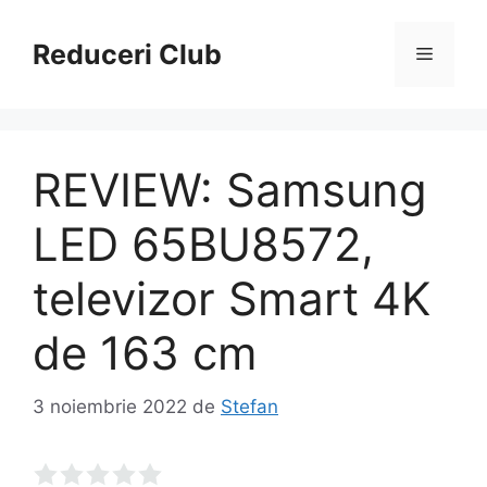
Sari
la
Reduceri Club
Meniu
conținut
REVIEW: Samsung
LED 65BU8572,
televizor Smart 4K
de 163 cm
3 noiembrie 2022
de
Stefan