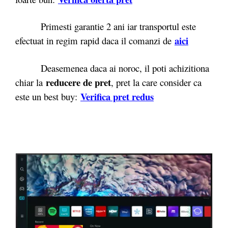
Primesti garantie 2 ani iar transportul este
aici
efectuat in regim rapid daca il comanzi de
Deasemenea daca ai noroc, il poti achizitiona
reducere de pret
chiar la
, pret la care consider ca
Verifica pret redus
este un best buy: