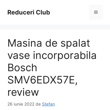
Sari
la
Reduceri Club
Meniu
conținut
Masina de spalat
vase incorporabila
Bosch
SMV6EDX57E,
review
26 iunie 2022
de
Stefan