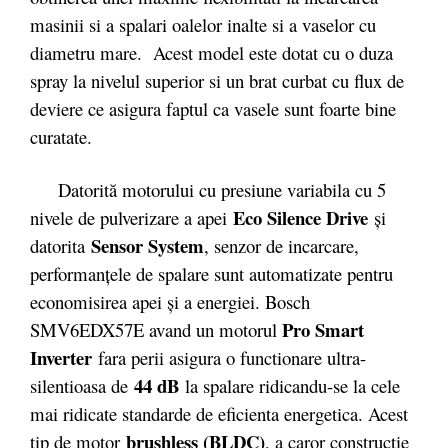
masinii si a spalari oalelor inalte si a vaselor cu
diametru mare. Acest model este dotat cu o duza
spray la nivelul superior si un brat curbat cu flux de
deviere ce asigura faptul ca vasele sunt foarte bine
curatate.
Datorită motorului cu presiune variabila cu 5
Eco Silence Drive
nivele de pulverizare a apei
şi
Sensor System
datorita
, senzor de incarcare,
performanţele de spalare sunt automatizate pentru
economisirea apei şi a energiei. Bosch
Pro Smart
SMV6EDX57E avand un motorul
Inverter
fara perii asigura o functionare ultra-
44 dB
silentioasa de
la spalare ridicandu-se la cele
mai ridicate standarde de eficienta energetica. Acest
brushless (BLDC)
tip de motor
, a caror constructie