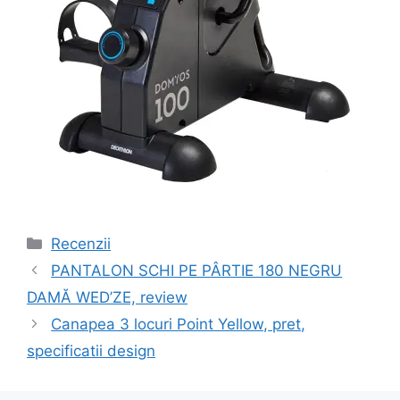
Categorii
Recenzii
Navigare
PANTALON SCHI PE PÂRTIE 180 NEGRU
în
DAMĂ WED’ZE, review
articole
Canapea 3 locuri Point Yellow, pret,
specificatii design