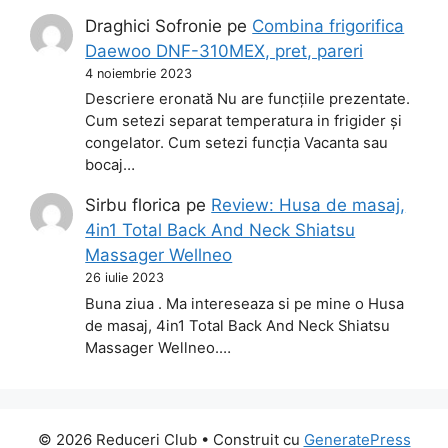
Draghici Sofronie
pe
Combina frigorifica
Daewoo DNF-310MEX, pret, pareri
4 noiembrie 2023
Descriere eronată Nu are funcțiile prezentate.
Cum setezi separat temperatura in frigider și
congelator. Cum setezi funcția Vacanta sau
bocaj…
Sirbu florica
pe
Review: Husa de masaj,
4in1 Total Back And Neck Shiatsu
Massager Wellneo
26 iulie 2023
Buna ziua . Ma intereseaza si pe mine o Husa
de masaj, 4in1 Total Back And Neck Shiatsu
Massager Wellneo.…
© 2026 Reduceri Club
• Construit cu
GeneratePress