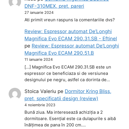
DNF-310MEX, pret, pareri
27 ianuarie 2024
Ati primit vreun raspuns la comentariile dvs?
Review: Espressor automat De’Longhi
Magnifica Evo ECAM 290.31.SB - Eftinel
pe
Review: Espressor automat De’Longhi
Magnifica Evo ECAM 290.51.B
11 ianuarie 2024
[…] Magnifica Evo ECAM 290.31.SB este un
espressor ce beneficiaza si de versiunea
designului pe negru, astfel ca dorinta de…
Stoica Valeriu
pe
Dormitor Kring Bliss,
pret, specificatii design (review)
4 noiembrie 2023
Bună ziua. Ma interesează achiziția a 2
dormitoare. Esențial este ca dulapurile s aibă
înălțimea de pana în 200 cm.…